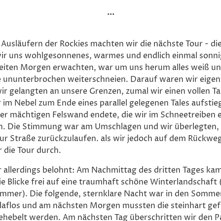
...
 Ausläufern der Rockies machten wir die nächste Tour - die
ir uns wohlgesonnenes, warmes und endlich einmal sonni
eiten Morgen erwachten, war um uns herum alles weiß und 
e ununterbrochen weiterschneien. Darauf waren wir eigent
ir gelangten an unsere Grenzen, zumal wir einen vollen T
r im Nebel zum Ende eines parallel gelegenen Tales aufsti
iner mächtigen Felswand endete, die wir im Schneetreiben e
. Die Stimmung war am Umschlagen und wir überlegten, 
zur Straße zurückzulaufen. als wir jedoch auf dem Rückweg 
 die Tour durch.
 allerdings belohnt: Am Nachmittag des dritten Tages ka
e Blicke frei auf eine traumhaft schöne Winterlandschaft 
mmer). Die folgende, sternklare Nacht war in den Sommer
hlaflos und am nächsten Morgen mussten die steinhart ge
ehebelt werden. Am nächsten Tag überschritten wir den Pa