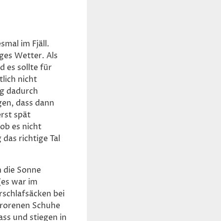
smal im Fjäll.
ges Wetter. Als
es sollte für
lich nicht
ag dadurch
egen, dass dann
rst spät
ob es nicht
das richtige Tal
m die Sonne
(es war im
schlafsäcken bei
frorenen Schuhe
ss und stiegen in