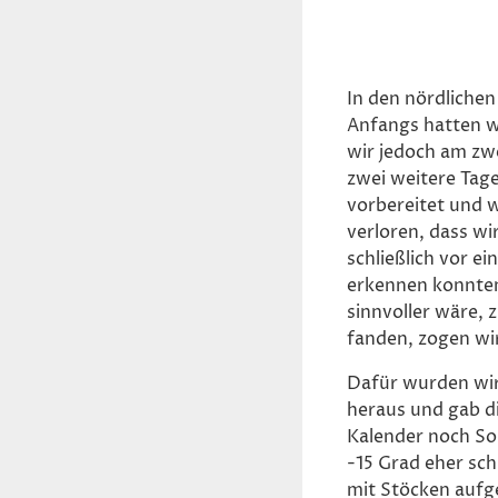
In den nördlichen
Anfangs hatten w
wir jedoch am zw
zwei weitere Tag
vorbereitet und w
verloren, dass wi
schließlich vor e
erkennen konnten
sinnvoller wäre, 
fanden, zogen wir
Dafür wurden wir
heraus und gab di
Kalender noch So
-15 Grad eher sc
mit Stöcken aufg